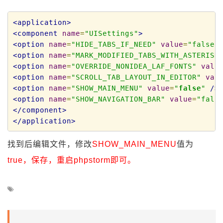
<application>
<component
name
=
"UISettings"
>
<option
name
=
"HIDE_TABS_IF_NEED"
value
=
"false"
<option
name
=
"MARK_MODIFIED_TABS_WITH_ASTERISK
<option
name
=
"OVERRIDE_NONIDEA_LAF_FONTS"
valu
<option
name
=
"SCROLL_TAB_LAYOUT_IN_EDITOR"
val
<option
name
=
"SHOW_MAIN_MENU"
value
=
"
false
"
/>
<option
name
=
"SHOW_NAVIGATION_BAR"
value
=
"fals
</component>
</application>
找到后编辑文件，修改
SHOW_MAIN_MENU
值为
true，保存，重启phpstorm即可。