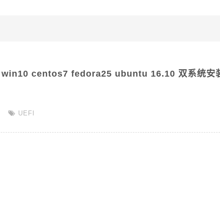
n10 centos7 fedora25 ubuntu 16.10 双系统
UEFI