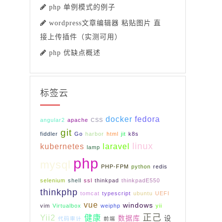
php 单例模式的例子
wordpress文章编辑器 粘贴图片 直
接上传插件（实测可用）
php 优缺点概述
标签云
docker
fedora
angular2
apache
CSS
git
fiddler
Go
harbor
html
jit
k8s
linux
kubernetes
laravel
lamp
php
mysql
PHP-FPM
python
redis
selenium
shell
ssl
thinkpad
thinkpadE550
thinkphp
tomcat
typescript
ubuntu
UEFI
vue
windows
vim
Virtualbox
weiphp
yii
正己
Yii2
健康
数据库
设
代码审计
前端