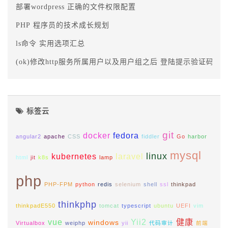
部署wordpress 正确的文件权限配置
PHP 程序员的技术成长规划
ls命令 实用选项汇总
(ok)修改http服务所属用户以及用户组之后 登陆提示验证码错
标签云
git
docker
fedora
angular2
apache
CSS
fiddler
Go
harbor
mysql
linux
kubernetes
laravel
html
jit
k8s
lamp
php
PHP-FPM
python
redis
selenium
shell
ssl
thinkpad
thinkphp
thinkpadE550
tomcat
typescript
ubuntu
UEFI
vim
vue
Yii2
健康
windows
Virtualbox
weiphp
yii
代码审计
前端