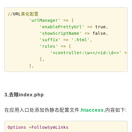
//
URL
美化配置
'urlManager'
=>
[
'enablePrettyUrl'
=>
 true
,
'showScriptName'
=>
 false
,
'suffix'
=>
'.html'
,
'rules'
=>
[
'<controller:\w+>/<id:\d+>'
=>
],
],
3,去除index.php
在应用入口处添加伪静态配置文件
.htaccess
,内容如下:
Options
+
FollowSymLinks