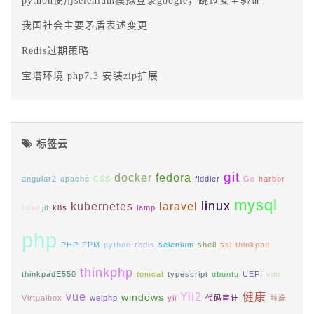
python使用selenium模拟登录google，跳过安全验证
我国社会主要矛盾表述变更
Redis过期策略
宝塔环境 php7.3 安装zip扩展
标签云
git
docker
fedora
angular2
apache
CSS
fiddler
Go
harbor
mysql
linux
kubernetes
laravel
html
jit
k8s
lamp
php
PHP-FPM
python
redis
selenium
shell
ssl
thinkpad
thinkphp
thinkpadE550
tomcat
typescript
ubuntu
UEFI
vim
vue
Yii2
健康
windows
Virtualbox
weiphp
yii
代码审计
前端