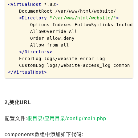
<VirtualHost
 *:83
>
    DocumentRoot /var/www/html/website/

<Directory
"/var/www/html/website/"
>
        Options Indexes FollowSymLinks Includes
        AllowOverride All

        Order allow,deny

        Allow from all

</Directory>
    ErrorLog logs/website-error_log

</VirtualHost>
2,美化URL
配置文件:
根目录/应用目录/config/main.php
components数组中添加如下代码: