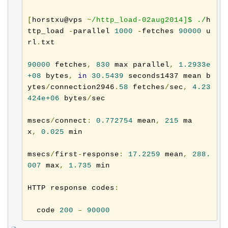
[
horstxu@vps 
~
/http_load-02aug2014]$ ./
h
ttp_load 
-
parallel 
1000
-
fetches 
90000
 u
rl
.
txt    

90000
 fetches
,
830
 max parallel
,
1.2933e
+08
 bytes
,
in
30.5439
 seconds1437 mean b
ytes
/
connection2946
.
58
 fetches
/
sec
,
4.23
424e+06
 bytes
/
sec

msecs
/
connect
:
0.772754
 mean
,
215
 ma
x
,
0.025
 min

msecs
/
first
-
response
:
17.2259
 mean
,
288.
007
 max
,
1.735
 min

HTTP response codes
:
  code 
200
–
90000