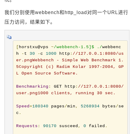
我们分别使用webbench和http_load对同一个URL进行
压力访问，结果如下。
[
horstxu@vps 
~
/webbench-1.5]$ ./
webbenc
h 
-
t 
30
-
c 
1000
 http
:
//127.0.0.1:8080/us
er.pngWebbench - Simple Web Benchmark 1.
5Copyright (c) Radim Kolar 1997-2004, GP
L Open Source Software.
Benchmarking
:
 GET http
:
//127.0.0.1:8080/
user.png1000 clients, running 30 sec.
Speed
=
180340
 pages
/
min
,
5268934
 bytes
/
se
c
.
Requests
:
90170
 susceed
,
0
 failed
.