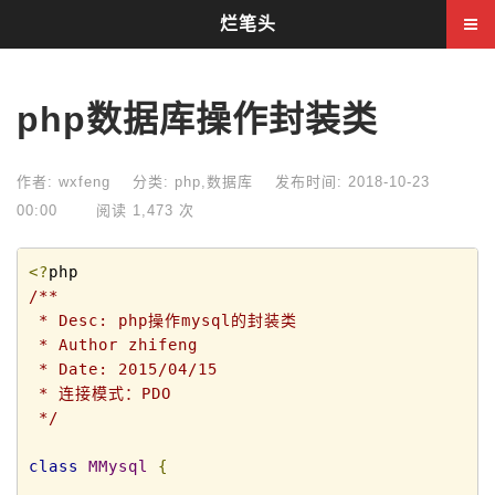
烂笔头
php数据库操作封装类
作者: wxfeng
分类:
php
,
数据库
发布时间: 2018-10-23
00:00
阅读 1,473 次
<?
/**

 * Desc: php操作mysql的封装类

 * Author zhifeng

 * Date: 2015/04/15

 * 连接模式：PDO

 */
class
MMysql
{