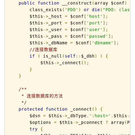
public
function
 __construct
(
array $conf
)
{
        class_exists
(
'PDO'
)
or
die
(
"PDO: class
        $this
->
_host 
=
 $conf
[
'host'
];
        $this
->
_port 
=
 $conf
[
'port'
];
        $this
->
_user 
=
 $conf
[
'user'
];
        $this
->
_pass 
=
 $conf
[
'passwd'
];
        $this
->
_dbName 
=
 $conf
[
'dbname'
];
//连接数据库
if
(
 is_null
(
self
::
$_dbh
)
)
{
            $this
->
_connect
();
}
}
/**

     * 连接数据库的方法

     */
protected
function
 _connect
()
{
        $dsn 
=
 $this
->
_dbType
.
':host='
.
$this
->
        $options 
=
 $this
->
_pconnect 
?
 array
(
PD
try
{