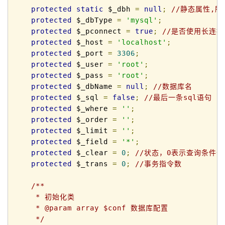
protected
static
 $_dbh 
=
null
;
//静态属性,
protected
 $_dbType 
=
'mysql'
;
protected
 $_pconnect 
=
true
;
//是否使用长连接
protected
 $_host 
=
'localhost'
;
protected
 $_port 
=
3306
;
protected
 $_user 
=
'root'
;
protected
 $_pass 
=
'root'
;
protected
 $_dbName 
=
null
;
//数据库名
protected
 $_sql 
=
false
;
//最后一条sql语句
protected
 $_where 
=
''
;
protected
 $_order 
=
''
;
protected
 $_limit 
=
''
;
protected
 $_field 
=
'*'
;
protected
 $_clear 
=
0
;
//状态，0表示查询条件
protected
 $_trans 
=
0
;
//事务指令数 
/**

     * 初始化类

     * @param array $conf 数据库配置

     */