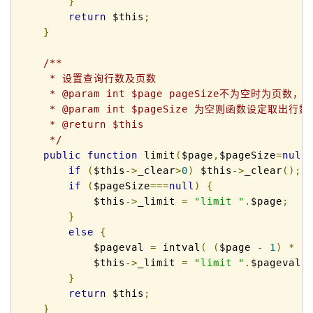
}
return
 $this
;
}
/**

     * 设置查询行数及页数

     * @param int $page pageSize不为空时为页数，
     * @param int $pageSize 为空则函数设定取
     * @return $this

     */
public
function
 limit
(
$page
,
$pageSize
=
null
if
(
$this
->
_clear
>
0
)
 $this
->
_clear
();
if
(
$pageSize
===
null
)
{
            $this
->
_limit 
=
"limit "
.
$page
;
}
else
{
            $pageval 
=
 intval
(
(
$page 
-
1
)
*
 $
            $this
->
_limit 
=
"limit "
.
$pageval
.
}
return
 $this
;
}