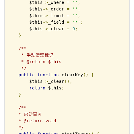
        $this
->
_where 
=
''
;
        $this
->
_order 
=
''
;
        $this
->
_limit 
=
''
;
        $this
->
_field 
=
'*'
;
        $this
->
_clear 
=
0
;
}
/**

     * 手动清理标记

     * @return $this

     */
public
function
 clearKey
()
{
        $this
->
_clear
();
return
 $this
;
}
/**

    * 启动事务 

    * @return void 

    */
public
function
 startTrans
()
{