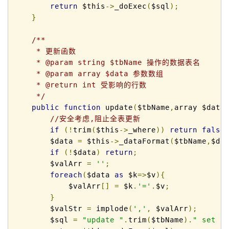
return
 $this
->
_doExec
(
$sql
);
}
/**

     * 更新函数

     * @param string $tbName 操作的数据表名

     * @param array $data 参数数组

     * @return int 受影响的行数

     */
public
function
 update
(
$tbName
,
array $data
//安全考虑,阻止全表更新
if
(!
trim
(
$this
->
_where
))
return
false
        $data 
=
 $this
->
_dataFormat
(
$tbName
,
$da
if
(!
$data
)
return
;
        $valArr 
=
''
;
foreach
(
$data 
as
 $k
=>
$v
){
            $valArr
[]
=
 $k
.
'='
.
$v
;
}
        $valStr 
=
 implode
(
','
,
 $valArr
);
        $sql 
=
"update "
.
trim
(
$tbName
).
" set "