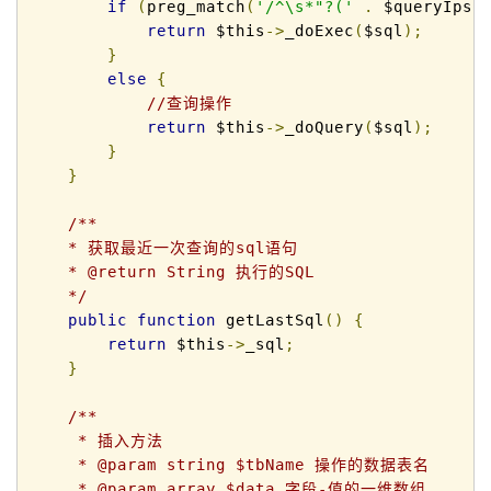
if
(
preg_match
(
'/^\s*"?('
.
 $queryIps 
return
 $this
->
_doExec
(
$sql
);
}
else
{
//查询操作
return
 $this
->
_doQuery
(
$sql
);
}
}
/** 

    * 获取最近一次查询的sql语句 

    * @return String 执行的SQL 

    */
public
function
 getLastSql
()
{
return
 $this
->
_sql
;
}
/**

     * 插入方法

     * @param string $tbName 操作的数据表名

     * @param array $data 字段-值的一维数组
