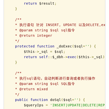
return
 $result
;
}
/** 

    * 执行语句 针对 INSERT, UPDATE 以及DELETE,
    * @param string $sql sql指令 

    * @return integer 

    */
protected
function
 _doExec
(
$sql
=
''
)
{
        $this
->
_sql 
=
 $sql
;
return
self
::
$_dbh
->
exec
(
$this
->
_sql
);
}
/** 

    * 执行sql语句，自动判断进行查询或者执行操作 

    * @param string $sql SQL指令 

    * @return mixed 

    */
public
function
 doSql
(
$sql
=
''
)
{
        $queryIps 
=
'INSERT|UPDATE|DELETE|REPL