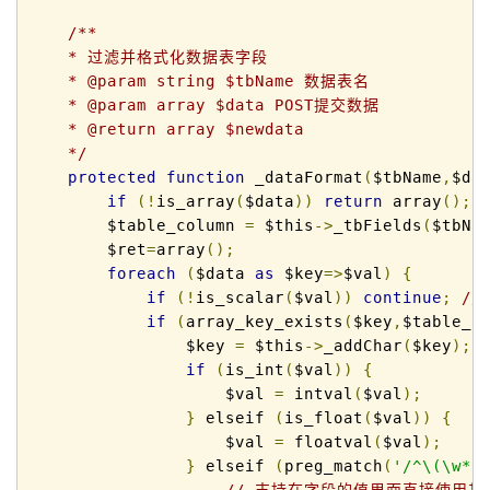
/** 

    * 过滤并格式化数据表字段

    * @param string $tbName 数据表名 

    * @param array $data POST提交数据 

    * @return array $newdata 

    */
protected
function
 _dataFormat
(
$tbName
,
$da
if
(!
is_array
(
$data
))
return
 array
();
        $table_column 
=
 $this
->
_tbFields
(
$tbNa
        $ret
=
array
();
foreach
(
$data 
as
 $key
=>
$val
)
{
if
(!
is_scalar
(
$val
))
continue
;
/
if
(
array_key_exists
(
$key
,
$table_c
                $key 
=
 $this
->
_addChar
(
$key
);
if
(
is_int
(
$val
))
{
                    $val 
=
 intval
(
$val
);
}
 elseif 
(
is_float
(
$val
))
{
                    $val 
=
 floatval
(
$val
);
}
 elseif 
(
preg_match
(
'/^\(\w*(
// 支持在字段的值里面直接使用其它字段