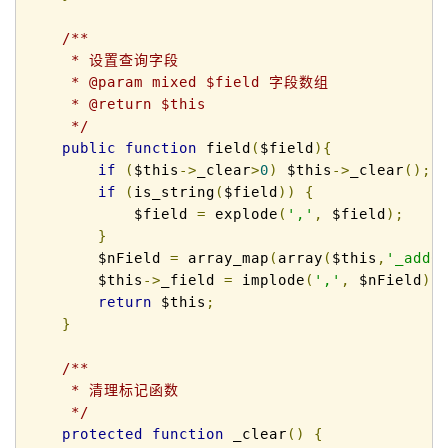
/**

     * 设置查询字段

     * @param mixed $field 字段数组

     * @return $this

     */
public
function
 field
(
$field
){
if
(
$this
->
_clear
>
0
)
 $this
->
_clear
();
if
(
is_string
(
$field
))
{
            $field 
=
 explode
(
','
,
 $field
);
}
        $nField 
=
 array_map
(
array
(
$this
,
'_addC
        $this
->
_field 
=
 implode
(
','
,
 $nField
);
return
 $this
;
}
/**

     * 清理标记函数

     */
protected
function
 _clear
()
{