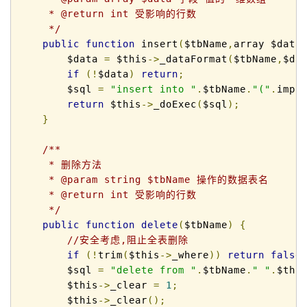
     * @return int 受影响的行数

     */
public
function
 insert
(
$tbName
,
array $data
        $data 
=
 $this
->
_dataFormat
(
$tbName
,
$da
if
(!
$data
)
return
;
        $sql 
=
"insert into "
.
$tbName
.
"("
.
impl
return
 $this
->
_doExec
(
$sql
);
}
/**

     * 删除方法

     * @param string $tbName 操作的数据表名

     * @return int 受影响的行数

     */
public
function
delete
(
$tbName
)
{
//安全考虑,阻止全表删除
if
(!
trim
(
$this
->
_where
))
return
false
        $sql 
=
"delete from "
.
$tbName
.
" "
.
$thi
        $this
->
_clear 
=
1
;
        $this
->
_clear
();