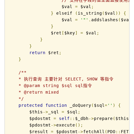
                    $val 
=
 $val
;
}
 elseif 
(
is_string
(
$val
))
{
                    $val 
=
'"'
.
addslashes
(
$val
}
                $ret
[
$key
]
=
 $val
;
}
}
return
 $ret
;
}
/**

    * 执行查询 主要针对 SELECT, SHOW 等指令

    * @param string $sql sql指令 

    * @return mixed 

    */
protected
function
 _doQuery
(
$sql
=
''
)
{
        $this
->
_sql 
=
 $sql
;
        $pdostmt 
=
self
::
$_dbh
->
prepare
(
$this
-
        $pdostmt
->
execute
();
        $result 
=
 $pdostmt
->
fetchAll
(
PDO
::
FETC