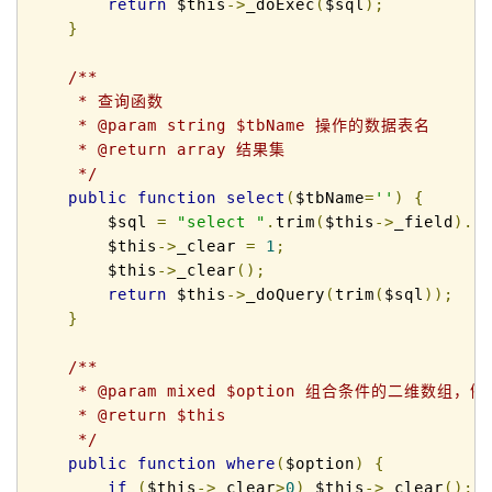
return
 $this
->
_doExec
(
$sql
);
}
/**

     * 查询函数

     * @param string $tbName 操作的数据表名

     * @return array 结果集

     */
public
function
select
(
$tbName
=
''
)
{
        $sql 
=
"select "
.
trim
(
$this
->
_field
).
"
        $this
->
_clear 
=
1
;
        $this
->
_clear
();
return
 $this
->
_doQuery
(
trim
(
$sql
));
}
/**

     * @param mixed $option 组合条件的二维数组，例：$op
     * @return $this

     */
public
function
where
(
$option
)
{
if
(
$this
->
_clear
>
0
)
 $this
->
_clear
();