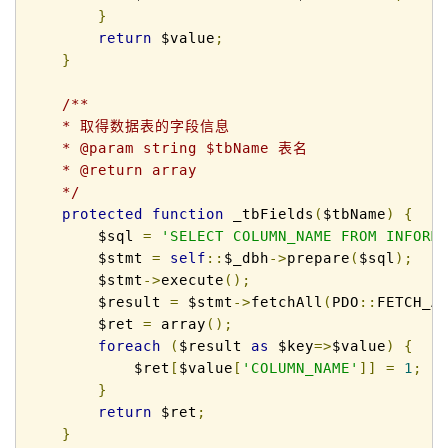
}
return
 $value
;
}
/** 

    * 取得数据表的字段信息 

    * @param string $tbName 表名

    * @return array 

    */
protected
function
 _tbFields
(
$tbName
)
{
        $sql 
=
'SELECT COLUMN_NAME FROM INFORM
        $stmt 
=
self
::
$_dbh
->
prepare
(
$sql
);
        $stmt
->
execute
();
        $result 
=
 $stmt
->
fetchAll
(
PDO
::
FETCH_A
        $ret 
=
 array
();
foreach
(
$result 
as
 $key
=>
$value
)
{
            $ret
[
$value
[
'COLUMN_NAME'
]]
=
1
;
}
return
 $ret
;
}