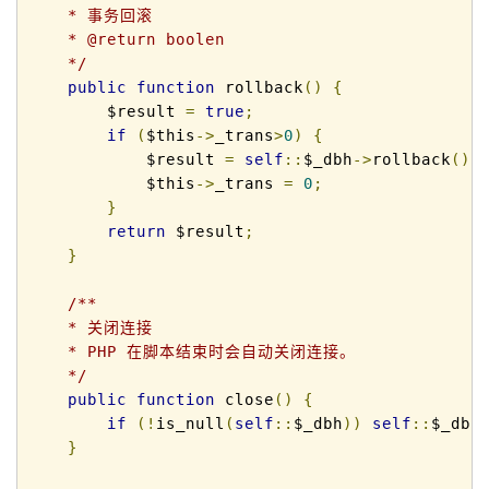
    * 事务回滚 

    * @return boolen 

    */
public
function
 rollback
()
{
        $result 
=
true
;
if
(
$this
->
_trans
>
0
)
{
            $result 
=
self
::
$_dbh
->
rollback
();
            $this
->
_trans 
=
0
;
}
return
 $result
;
}
/**

    * 关闭连接

    * PHP 在脚本结束时会自动关闭连接。

    */
public
function
 close
()
{
if
(!
is_null
(
self
::
$_dbh
))
self
::
$_dbh
}