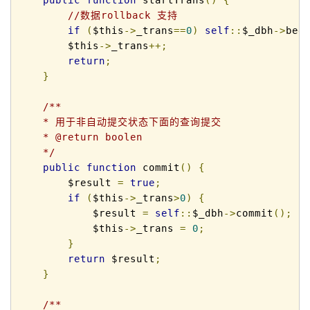
//数据rollback 支持 
if
(
$this
->
_trans
==
0
)
self
::
$_dbh
->
beg
        $this
->
_trans
++;
return
;
}
/** 

    * 用于非自动提交状态下面的查询提交 

    * @return boolen 

    */
public
function
 commit
()
{
        $result 
=
true
;
if
(
$this
->
_trans
>
0
)
{
            $result 
=
self
::
$_dbh
->
commit
();
            $this
->
_trans 
=
0
;
}
return
 $result
;
}
/** 
