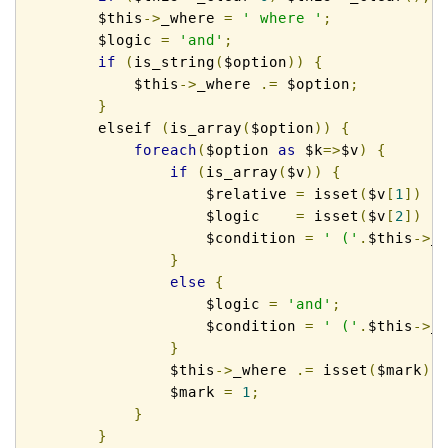
        $this
->
_where 
=
' where '
;
        $logic 
=
'and'
;
if
(
is_string
(
$option
))
{
            $this
->
_where 
.=
 $option
;
}
        elseif 
(
is_array
(
$option
))
{
foreach
(
$option 
as
 $k
=>
$v
)
{
if
(
is_array
(
$v
))
{
                    $relative 
=
 isset
(
$v
[
1
])
?
                    $logic    
=
 isset
(
$v
[
2
])
?
                    $condition 
=
' ('
.
$this
->
_
}
else
{
                    $logic 
=
'and'
;
                    $condition 
=
' ('
.
$this
->
_
}
                $this
->
_where 
.=
 isset
(
$mark
)
                $mark 
=
1
;
}
}