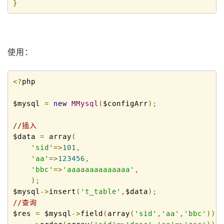
}
使用：
<?
php

$mysql 
=
new
MMysql
(
$configArr
);
//插入
$data 
=
 array
(
'sid'
=>
101
,
'aa'
=>
123456
,
'bbc'
=>
'aaaaaaaaaaaaaa'
,
);
$mysql
->
insert
(
't_table'
,
$data
);
//查询
$res 
=
 $mysql
->
field
(
array
(
'sid'
,
'aa'
,
'bbc'
))