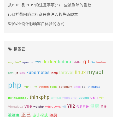
从PHP5到PHP7的注意事项(3)一些被删除的函数
(ok)拦截网络运行商恶意注入的静态脚本
5种Web设计影响客户体验的方式
标签云
git
docker
fedora
angular2
apache
CSS
fiddler
Go
harbor
mysql
linux
kubernetes
laravel
html
jit
k8s
lamp
php
PHP-FPM
python
redis
selenium
shell
ssl
thinkpad
thinkphp
thinkpadE550
tomcat
typescript
ubuntu
UEFI
vim
vue
Yii2
健康
windows
Virtualbox
weiphp
yii
代码审计
前端
正己
数据库
设计模式
随想