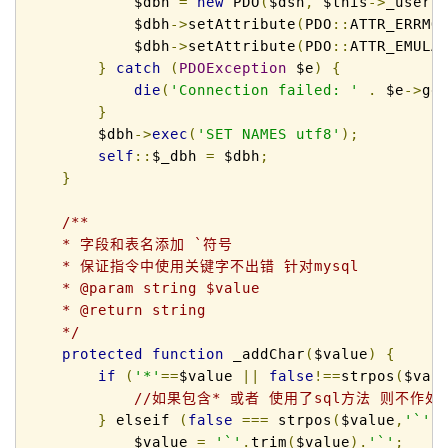
            $dbh 
=
new
 PDO
(
$dsn
,
 $this
->
_user
,
            $dbh
->
setAttribute
(
PDO
::
ATTR_ERRMO
            $dbh
->
setAttribute
(
PDO
::
ATTR_EMULA
}
catch
(
PDOException
 $e
)
{
die
(
'Connection failed: '
.
 $e
->
ge
}
        $dbh
->
exec
(
'SET NAMES utf8'
);
self
::
$_dbh 
=
 $dbh
;
}
/** 

    * 字段和表名添加 `符号

    * 保证指令中使用关键字不出错 针对mysql 

    * @param string $value 

    * @return string 

    */
protected
function
 _addChar
(
$value
)
{
if
(
'*'
==
$value 
||
false
!==
strpos
(
$val
//如果包含* 或者 使用了sql方法 则不作处
}
 elseif 
(
false
===
 strpos
(
$value
,
'`'
)
            $value 
=
'`'
.
trim
(
$value
).
'`'
;