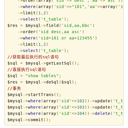
->
order
(
array
(
'sid'
=>
'desc'
,
'aa'
=>
'asc'
))
->
where
(
array
(
'sid'
=>
"101"
,
'aa'
=>
array
(
'12
->
limit
(
1
,
2
)
->
select
(
't_table'
);
$res 
=
 $mysql
->
field
(
'sid,aa,bbc'
)
->
order
(
'sid desc,aa asc'
)
->
where
(
'sid=101 or aa>123455'
)
->
limit
(
1
,
2
)
->
select
(
't_table'
);
//获取最后执行的sql语句
$sql 
=
 $mysql
->
getLastSql
();
//直接执行sql语句
$sql 
=
"show tables"
;
$res 
=
 $mysql
->
doSql
(
$sql
);
//事务
$mysql
->
startTrans
();
$mysql
->
where
(
array
(
'sid'
=>
102
))->
update
(
't_ta
$mysql
->
where
(
array
(
'sid'
=>
103
))->
update
(
't_ta
$mysql
->
where
(
array
(
'sid'
=>
104
))->
delete
(
't_ta
$mysql
->
commit
();