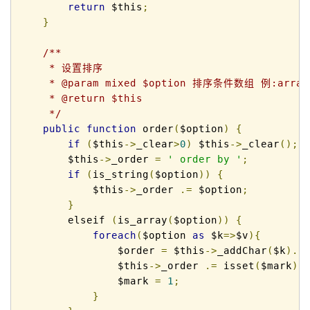
return
 $this
;
}
/**

     * 设置排序

     * @param mixed $option 排序条件数组 例:array('
     * @return $this

     */
public
function
 order
(
$option
)
{
if
(
$this
->
_clear
>
0
)
 $this
->
_clear
();
        $this
->
_order 
=
' order by '
;
if
(
is_string
(
$option
))
{
            $this
->
_order 
.=
 $option
;
}
        elseif 
(
is_array
(
$option
))
{
foreach
(
$option 
as
 $k
=>
$v
){
                $order 
=
 $this
->
_addChar
(
$k
).
'
                $this
->
_order 
.=
 isset
(
$mark
)
                $mark 
=
1
;
}