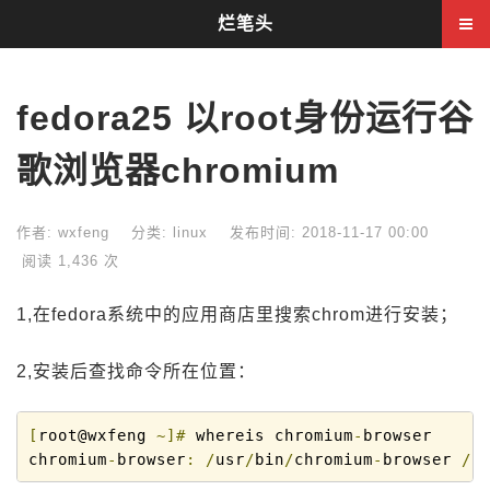
烂笔头
fedora25 以root身份运行谷
歌浏览器chromium
作者: wxfeng
分类:
linux
发布时间: 2018-11-17 00:00
阅读 1,436 次
1,在fedora系统中的应用商店里搜索chrom进行安装；
2,安装后查找命令所在位置：
[
root@wxfeng 
~]#
 whereis chromium
-
browser

chromium
-
browser
:
/
usr
/
bin
/
chromium
-
browser 
/
u