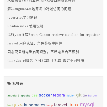
从框架看PHP的五种境界及各自的薪资待遇
解决angular4本地开发中跨域访问的问题
typescript学习笔记
Shadowsocks 使用说明
运行yum报错Error: Cannot retrieve metalink for repository: epel.
laravel 用户认证，角色鉴权中间件
固态硬盘断电重启可识别，不断电重启不识别
thinkphp 同域名 区分PC端 手机端 绑定不同模块
标签云
git
docker
fedora
angular2
apache
CSS
fiddler
Go
harbor
mysql
linux
kubernetes
laravel
html
jit
k8s
lamp