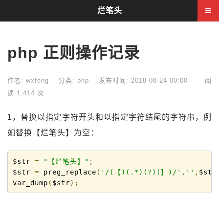
烂笔头
php 正则操作记录
作者: wxfeng
分类:
php
发布时间: 2018-08-24 00:00
阅
读 1,414 次
1，替换以指定字符开头和以指定字符结尾的字符串，例
如替换【烂笔头】为空：
$str 
=
"【烂笔头】"
;
$str 
=
 preg_replace
(
'/(【)(.*)(?)(】)/'
,
''
,
$str
var_dump
(
$str
);