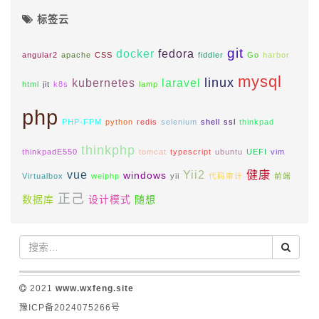
标签云
git
docker
fedora
angular2
apache
CSS
fiddler
Go
harbor
mysql
linux
kubernetes
laravel
html
jit
k8s
lamp
php
PHP-FPM
python
redis
selenium
shell
ssl
thinkpad
thinkphp
thinkpadE550
tomcat
typescript
ubuntu
UEFI
vim
vue
Yii2
健康
windows
Virtualbox
weiphp
yii
代码审计
前端
正己
数据库
设计模式
随想
2021
www.wxfeng.site
豫ICP备2024075266号