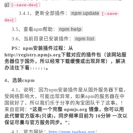
g]
[--
save
-
dev
]
3.4.1、更新全部插件：
npm update
[--
save
-
dev
]
3.5、查看npm帮助：
npm help
3.6、当前目录已安装插件：
npm list
PS：npm安装插件过程：从
http://registry.npmjs.org下载对应的插件包（该网站服
务器位于国外，所以经常下载缓慢或出现异常），解决
办法往下看↓↓↓↓↓↓。
4、选装cnpm
4.1、说明：因为npm安装插件是从国外服务器下载，
受网络影响大，可能出现异常，如果npm的服务器在中
国就好了，所以我们乐于分享的淘宝团队干了这事。！
来自官网：
“这是一个完整 npmjs.org 镜像，你可以用
此代替官方版本(只读)，同步频率目前为 10分钟 一次以
保证尽量与官方服务同步。”
；
4.2、官方网址：
http://npm.taobao.org
；