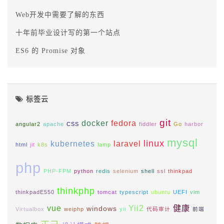
Web开发中需要了解的东西
十年前毕业设计写的第一个站点
ES6 的 Promise 对象
标签云
git
docker
fedora
angular2
apache
CSS
fiddler
Go
harbor
mysql
linux
kubernetes
laravel
html
jit
k8s
lamp
php
PHP-FPM
python
redis
selenium
shell
ssl
thinkpad
thinkphp
thinkpadE550
tomcat
typescript
ubuntu
UEFI
vim
vue
Yii2
健康
windows
Virtualbox
weiphp
yii
代码审计
前端