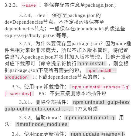
3.2.3、
：将保存配置信息至package.json
；
--
save
3.2.4、
-dev
：保存至package.json的
devDependencies节点，不指定-dev将保存至
dependencies节点；一般保存在dependencies的像这些
express/ejs/body-parser等等。
3.2.5、为什么要保存至package.json？因为node插
件包相对来说非常庞大，所以不加入版本管理，将配置
信息写入package.json并将其加入版本管理，其他开发者
对应下载即可（命令提示符执行
npm install
，则会根
据package.json下载所有需要的包，
npm install
--
只下载dependencies节点的包）。
production
3.3、使用npm卸载插件：
npm uninstall
<name>
[-
g
]
PS：不要直接删除本地插件包
[--
save
-
dev
]
3.3.1、删除全部插件：
npm uninstall gulp-less
gulp-uglify gulp-concat ……
???太麻烦
3.3.2、借助rimraf：
npm install rimraf -g
用
法：
rimraf node_modules
3.4、使用npm更新插件：
npm update <name> [-