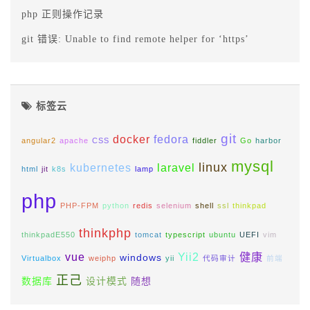
php 正则操作记录
git 错误: Unable to find remote helper for ‘https’
标签云
git
docker
fedora
angular2
apache
CSS
fiddler
Go
harbor
mysql
linux
kubernetes
laravel
html
jit
k8s
lamp
php
PHP-FPM
python
redis
selenium
shell
ssl
thinkpad
thinkphp
thinkpadE550
tomcat
typescript
ubuntu
UEFI
vim
vue
Yii2
健康
windows
Virtualbox
weiphp
yii
代码审计
前端
正己
数据库
设计模式
随想