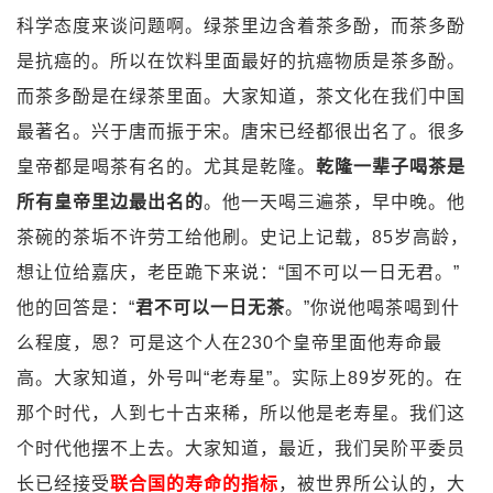
科学态度来谈问题啊。绿茶里边含着茶多酚，而茶多酚
是抗癌的。所以在饮料里面最好的抗癌物质是茶多酚。
而茶多酚是在绿茶里面。大家知道，茶文化在我们中国
最著名。兴于唐而振于宋。唐宋已经都很出名了。很多
皇帝都是喝茶有名的。尤其是乾隆。
乾隆一辈子喝茶是
所有皇帝里边最出名的
。他一天喝三遍茶，早中晚。他
茶碗的茶垢不许劳工给他刷。史记上记载，85岁高龄，
想让位给嘉庆，老臣跪下来说：“国不可以一日无君。”
他的回答是：“
君不可以一日无茶
。”你说他喝茶喝到什
么程度，恩？可是这个人在230个皇帝里面他寿命最
高。大家知道，外号叫“老寿星”。实际上89岁死的。在
那个时代，人到七十古来稀，所以他是老寿星。我们这
个时代他摆不上去。大家知道，最近，我们吴阶平委员
长已经接受
联合国的寿命的指标
，被世界所公认的，大