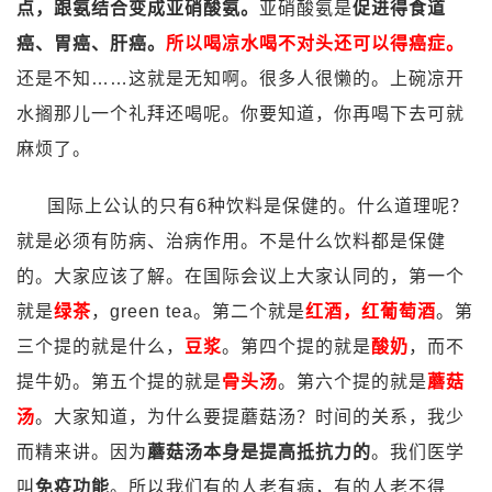
点，跟氨结合变成亚硝酸氨。
亚硝酸氨是
促进得食道
癌、胃癌、肝癌。
所以喝凉水喝不对头还可以得癌症。
还是不知……这就是无知啊。很多人很懒的。上碗凉开
水搁那儿一个礼拜还喝呢。你要知道，你再喝下去可就
麻烦了。
国际上公认的只有6种饮料是保健的。什么道理呢？
就是必须有防病、治病作用。不是什么饮料都是保健
的。大家应该了解。在国际会议上大家认同的，第一个
就是
绿茶
，green tea。第二个就是
红酒，红葡萄酒
。第
三个提的就是什么，
豆浆
。第四个提的就是
酸奶
，而不
提牛奶。第五个提的就是
骨头汤
。第六个提的就是
蘑菇
汤
。大家知道，为什么要提蘑菇汤？时间的关系，我少
而精来讲。因为
蘑菇汤本身是提高抵抗力的
。我们医学
叫
免疫功能
。所以我们有的人老有病，有的人老不得