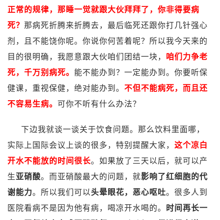
正常的规律，那睡一觉就跟大伙拜拜了，你非得要病
死？
那病死折腾来折腾去，最后临死还跟你打几针强心
剂，且不能饶你呢。你说你何苦着呢？所以我今天来的
目的很明确，我愿意跟大伙咱们团结一块，
咱们力争老
死，千万别病死。
能不能办到？一定能办到。你要听保
健课，重视保健，绝对能办到。
不但不能病死，而且还
不容易生病。
可你不听有什么办法？
下边我就谈一谈关于饮食问题。那么饮料里面哪，
实际上国际会议上谈的很多，特别提醒大家，
这个凉白
开水不能放的时间很长
。如果放了三天以后，就可以产
生
亚硝酸
。而亚硝酸最大的问题，就
影响了红细胞的代
谢能力
。所以我们可以
头晕眼花，恶心呕吐
。很多人到
医院看病不是因为他有病，喝凉开水喝的。
时间再长一