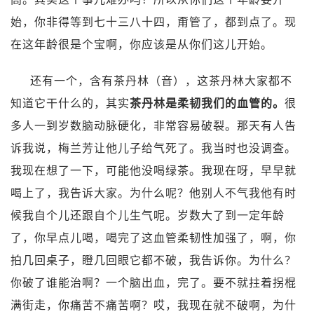
始，你非得等到七十三八十四，甭管了，都到点了。现
在这年龄很是个宝啊，你应该是从你们这儿开始。
还有一个，含有茶丹林（音），这茶丹林大家都不
知道它干什么的，其实
茶丹林是柔韧我们的血管的。
很
多人一到岁数脑动脉硬化，非常容易破裂。那天有人告
诉我说，梅兰芳让他儿子给气死了。我当时也没调查。
我现在想了一下，可能他没喝绿茶。我现在呀，早早就
喝上了，我告诉大家。为什么呢？他别人不气我他有时
候我自个儿还跟自个儿生气呢。岁数大了到一定年龄
了，你早点儿喝，喝完了这血管柔韧性加强了，啊，你
拍几回桌子，瞪几回眼它都不破，我告诉你。为什么？
你破了谁能治啊？一个脑出血，完了。要不就拄着拐棍
满街走，你痛苦不痛苦啊？哎，我现在就不破啊，为什