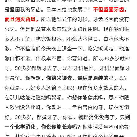
是坚固我的牙齿。日本人给他发展了：
不但坚固牙齿，
而且消灭菌斑。
所以他到老年的时候，牙齿坚固而没有
虫牙。但是他拿茶水漱口就这么点作用啊。现在我们很
多人不了解，吃完饭根本，不说茶水漱口，白水他也不
漱。你不信咱们今天晚上调查一下，吃完饭就走，他连
漱口都不漱。他根本不懂，你要知道。所以30多岁就掉
牙，50多岁都镶牙去了。现在牙科最忙，牙科里面镶牙
室最忙。你想想，
你镶来镶去，最后是原装的吗，
恩？
你就是……好多人还镶不上呢！现在很多岁数大的人，
在那儿咕隆咕隆地喝粥呢。你想你能健康吗，恩？你跟
人欧洲没法比呀，你欧洲……雪白雪白的牙。现在可倒
好，30多岁，都掉牙了。你看，
物理消化没有了，只剩
一个化学消化，你说你能长寿吗？
你生活质量不可能提
高。其实这个事儿难办吗？所以从你们这个年龄要开