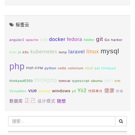
标签云
git
docker
fedora
angular2
apache
CSS
fiddler
Go
harbor
mysql
linux
kubernetes
laravel
html
jit
k8s
lamp
php
PHP-FPM
python
redis
selenium
shell
ssl
thinkpad
thinkphp
thinkpadE550
tomcat
typescript
ubuntu
UEFI
vim
vue
Yii2
健康
windows
Virtualbox
weiphp
yii
代码审计
前端
正己
数据库
设计模式
随想