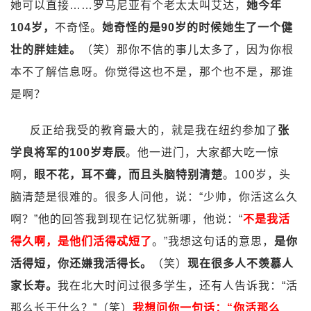
她可以直接……罗马尼亚有个老太太叫艾达，
她今年
104岁，
不奇怪。
她奇怪的是90岁的时候她生了一个健
壮的胖娃娃。
（笑）那你不信的事儿太多了，因为你根
本不了解信息呀。你觉得这也不是，那个也不是，那谁
是啊？
反正给我受的教育最大的，就是我在纽约参加了
张
学良将军的100岁寿辰
。他一进门，大家都大吃一惊
啊，
眼不花，耳不聋，而且头脑特别清楚
。100岁，头
脑清楚是很难的。很多人问他，说：“少帅，你活这么久
啊？”他的回答我到现在记忆犹新哪，他说：“
不是我活
得久啊，是他们活得忒短了
。”我想这句话的意思，
是你
活得短，你还嫌我活得长。
（笑）
现在很多人不羡慕人
家长寿。
我在北大时问过很多学生，还有人告诉我：“活
那么长干什么？”（笑）
我想问你一句话：“你活那么