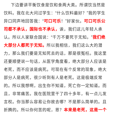
下边要讲平衡饮食是饮和食两大类。所谓饮当然是
饮料。我在北大问过学生：“什么饮料最好？”我的学生
异口同声地回答我：“
可口可乐
！”好家伙。
可口可乐公
司都不承认，国际也不承认，
诶，我们这儿年轻人承
认。所以人家联合国说：“千万不要死于无知。”
我们绝
大部分人都死于无知。
所以我相信，我们这么大的潜
力，那么我们要是无知死去的话，那是很冤枉。我这里
还要顺便说一句话，从医学角度看，绝大部分人应该是
老死，而不应该是病死。可现在有个反常的现象，绝大
部分人是病死，很少听到有人是老死。这是极端反常
的。所以我想啊，出生你不知道，死亡你一定知道。而
且，非常痛苦。我在医院里干了四十多年，有一点儿发
言权。你当那么容易让你故去哪？不是那么简单的。且
折腾的。所以你何苦的呢，恩？
本来是老死，这是一个