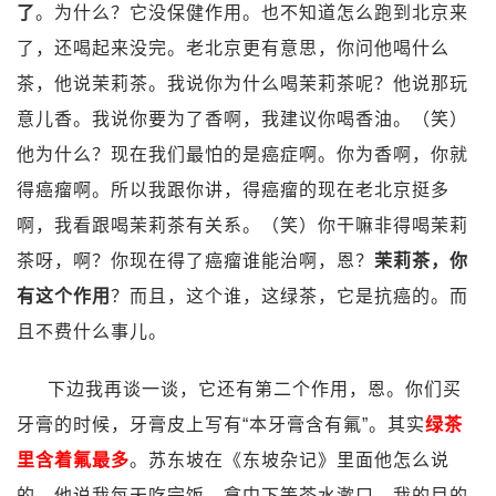
了
。为什么？它没保健作用。也不知道怎么跑到北京来
了，还喝起来没完。老北京更有意思，你问他喝什么
茶，他说茉莉茶。我说你为什么喝茉莉茶呢？他说那玩
意儿香。我说你要为了香啊，我建议你喝香油。（笑）
他为什么？现在我们最怕的是癌症啊。你为香啊，你就
得癌瘤啊。所以我跟你讲，得癌瘤的现在老北京挺多
啊，我看跟喝茉莉茶有关系。（笑）你干嘛非得喝茉莉
茶呀，啊？你现在得了癌瘤谁能治啊，恩？
茉莉茶，你
有这个作用
？而且，这个谁，这绿茶，它是抗癌的。而
且不费什么事儿。
下边我再谈一谈，它还有第二个作用，恩。你们买
牙膏的时候，牙膏皮上写有“本牙膏含有氟”。其实
绿茶
里含着氟最多
。苏东坡在《东坡杂记》里面他怎么说
的，他说我每天吃完饭，拿中下等茶水漱口，我的目的