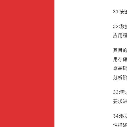
31:
32:
应用程
其目的
用存
息基
分析
33:
要求
34:
性描