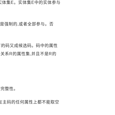
及实体集E。实体集E中的实体参与
与是强制的,或者全部参与。否
有的码又成候选码。码中的属性
关系R的属性集,并且不是R的
义完整性。
且在主码的任何属性上都不能取空