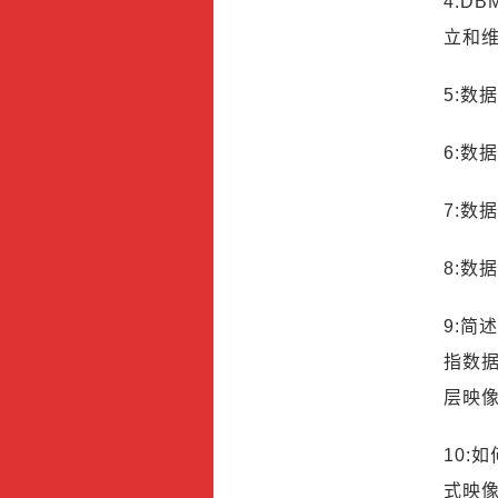
4:D
立和维
5:数
6:数
7:数
8:数
9:简
指数据
层映
10:
式映像