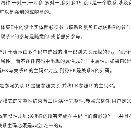
四种:一对一,一对多,多对一,多对多15:设R是一个联系,涉
R可以是强制的或随意的。
体集E中的没个实体都必须参与联系R,则称E对联系R的参
对联系R的参与是随意的,或者部分参与。
:主码用于表示由多个码中选出的唯一识别关系元组的码。而所
属性。而不在任何码中出现的属性成为非主属性。如果FK是
是FK与关系R′的主码K′对应,则称FK是关系R的外码。
是参照关系,R′是被参照关系,并称FK参照R′的主码K′。
关系模式的完整性约束有三种:实体完整性,参照完整性,用户定
实体完整性规则:关系R的所有元组在主码上的值必须唯一,并
关系主码必须是非空,唯一的)。