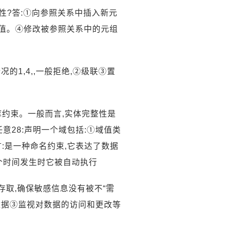
整性?答:①向参照关系中插入新元
值。④修改被参照关系中的元组
的1,4,,一般拒绝,②级联③置
库约束。一般而言,实体完整性是
意28:声明一个域包括:①域值类
:是一种命名约束,它表达了数据
个时间发生时它被自动执行
存取,确保敏感信息没有被不“需
数据③监视对数据的访问和更改等