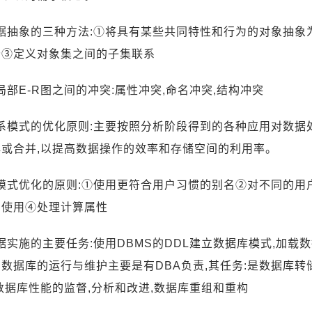
数据抽象的三种方法:①将具有某些共同特性和行为的对象抽
分③定义对象集之间的子集联系
各局部E-R图之间的冲突:属性冲突,命名冲突,结构冲突
关系模式的优化原则:主要按照分析阶段得到的各种应用对数据
解或合并,以提高数据操作的效率和存储空间的利用率。
外模式优化的原则:①使用更符合用户习惯的别名②对不同的
的使用④处理计算属性
数据实施的主要任务:使用DBMS的DDL建立数据库模式,加载
数据库的运行与维护主要是有DBA负责,其任务:是数据库转
数据库性能的监督,分析和改进,数据库重组和重构