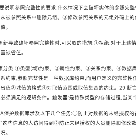
 简要说明参照完整性的要求,什么情况下会破坏实体的参照完
②从被参照关系中删除元组。③修改参照关系的元组外码上的
的值。
当更新导致破坏参照完整性时,可采取的措施:①拒绝,对于上述情况
④置缺省值。
约束分类:①类型(域)约束。②属性约束。③关系约束。④数据
系约束,参照完整性是一种数据库约束,而用户定义的完整性任
省值③域值的格式④对取值范围或取值集合的约束。29:断言
态必须满足的逻辑条件。触发器:是特殊类型的存储过程,当某
DBA保护数据库涉及以下几个任务:①防止对数据的未经授权的
道”这些信息的人访问得到②防止未经授权的人员删除和修改
情况。