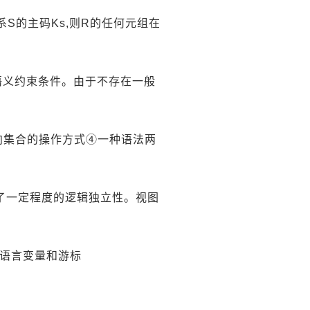
系S的主码Ks,则R的任何元组在
语义约束条件。由于不存在一般
面向集合的操作方式④一种语法两
供了一定程度的逻辑独立性。视图
,主语言变量和游标
。