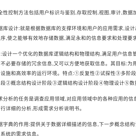
安全性控制方法包括用户标识与鉴别,存取控制,视图,审计,数据
数据库设计:就是根据数据库的支撑环境和用户的应用需求,设
序,使之能够有效地存储数据,满足永和的信息要求和处理要
:设计一个优化的数据库逻辑结构和物理结构,满足用户信息
储不必要存储的冗余信息,又可以方便地获取信息。其目标:为
础设施和高效率的运行环境。特点:①反复性②试探性③多阶段
阶段②概念结构设计阶段③逻辑结构设计阶段④物理设计⑤数
需求分析的任务是调查应用领域,对应用领域中的各种应用的信
进行详细的分析,形成需求分析说明书。
数据字典的作用:提供关于数据详细描述的信息,下一步概念结
述系统的需求信息。