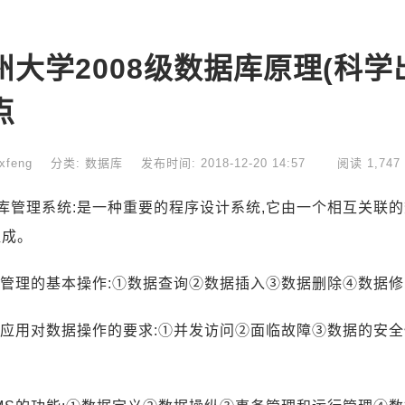
州大学2008级数据库原理(科学
点
xfeng
分类:
数据库
发布时间: 2018-12-20 14:57
阅读 1,747
库管理系统:是一种重要的程序设计系统,它由一个相互关联
组成。
据管理的基本操作:①数据查询②数据插入③数据删除④数据
际应用对数据操作的要求:①并发访问②面临故障③数据的安