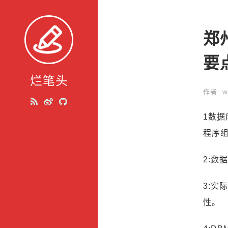
郑
要
烂笔头
作者: w
1数据
程序
2:数
3:实
性。