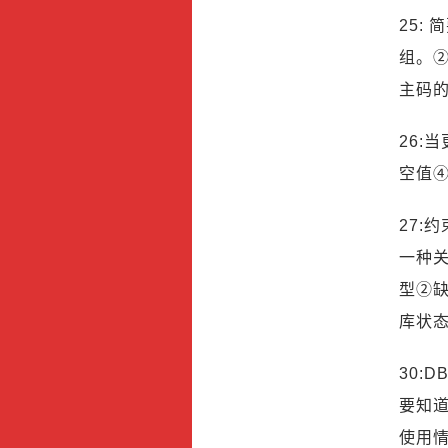
25:
组。
主码
26:
空值
27:
一种关
型②缺
库状
30:
要知
使用