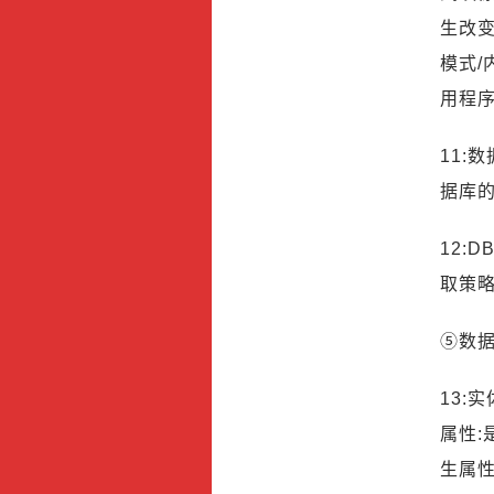
生改变
模式/
用程
11:
据库的
12:
取策
⑤数
13:
属性
生属性