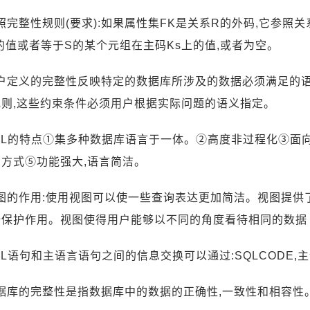
参照完整性规则(要求):如果属性集FK是关系R的外码,它参照关
的值或者等于S的某个元组在主码Ks上的值,或者为空。
:用户定义的完整性反映特定的数据库所涉及的数据必须满足的
规则,这些约束条件必须用户根据实际问题的语义指定。
SQL的特点①集多种数据库语言于一体。②高度非过程化③
方式⑤功能强大,语言简洁。
视图的作用:使用视图可以使一些查询表达更加简洁。视图提
全保护作用。视图使得用户能够以不同的角度看待相同的数据
SQL语句和主语言语句之间的信息交换可以通过:SQLCODE
数据库的完整性是指数据库中的数据的正确性,一致性和相容性