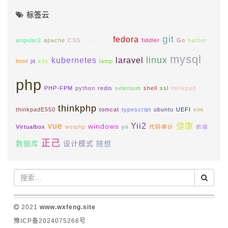
标签云
git
docker
fedora
angular2
apache
CSS
fiddler
Go
harbor
mysql
linux
kubernetes
laravel
html
jit
k8s
lamp
php
PHP-FPM
python
redis
selenium
shell
ssl
thinkpad
thinkphp
thinkpadE550
tomcat
typescript
ubuntu
UEFI
vim
vue
Yii2
健康
windows
Virtualbox
weiphp
yii
代码审计
前端
正己
数据库
设计模式
随想
2021
www.wxfeng.site
豫ICP备2024075266号